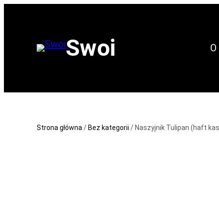
Przejdź
do
Swoi
treści
O
Strona główna
/
Bez kategorii
/ Naszyjnik Tulipan (haft ka