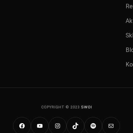
Re
Ak
Sk
Bl
Ko
COPYRIGHT © 2023
SWOI
FACEBOOK
YOUTUBE
INSTAGRAM
HTTPS://WWW.TIK
SPOTIFY
MAIL