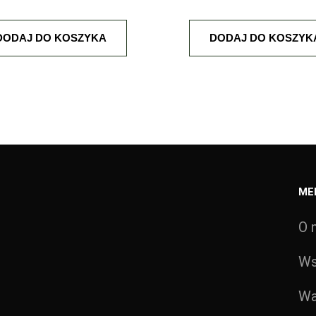
DODAJ DO KOSZYKA
DODAJ DO KOSZYK
ME
O 
Ws
ia kolejnych komentarzy.
Wa