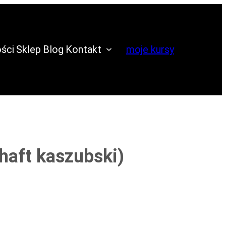
ści
Sklep
Blog
Kontakt
moje kursy
(haft kaszubski)