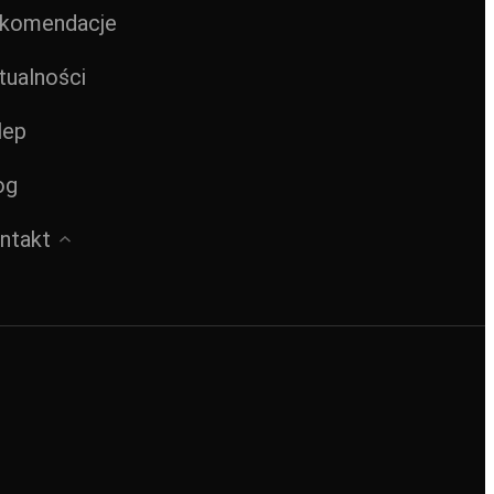
komendacje
tualności
lep
og
ntakt
TOK.COM/@HEJSWOI