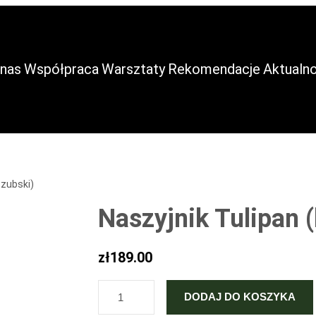
 nas
Współpraca
Warsztaty
Rekomendacje
Aktualno
szubski)
Naszyjnik Tulipan 
zł
189.00
I
DODAJ DO KOSZYKA
L