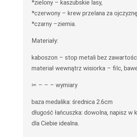
*zielony – kaszubskie lasy,
*czerwony – krew przelana za ojczyzn
*czarny –ziemia.
Materiały:
kaboszon – stop metali bez zawartości 
materiał wewnątrz wisiorka – filc, baweł
✂ – – – wymiary
baza medalika: średnica 2.6cm
długość łańcuszka: dowolna, napisz w
dla Ciebie idealna.