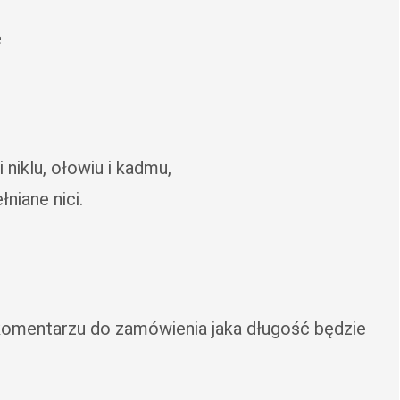
A
ę
F
T
K
A
S
Z
U
niklu, ołowiu i kadmu,
B
S
niane nici.
K
I
)
 komentarzu do zamówienia jaka długość będzie