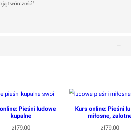
oją twórczość!
ski)
„NASZYJNIK TULIPAN (HAFT
owany.
Wymagane pola są oznaczone
*
online: Pieśni ludowe
Kurs online: Pieśni 
kupalne
miłosne, zalotn
zł
79.00
zł
79.00