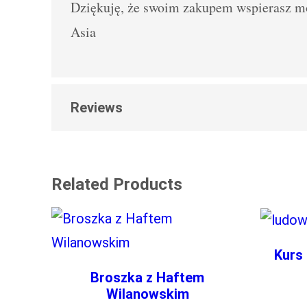
Dziękuję, że swoim zakupem wspierasz m
Asia
Reviews
0 opinii dla Naszyjnik Tulipan (haft kaszub
NAPISZ PIERWSZĄ OPINIĘ O 
Related Products
KASZUBSKI)”
Twój adres e-mail nie zostanie opublik
TWOJA OCENA
*
Kurs 
Broszka z Haftem
TWOJA OPINIA
*
Wilanowskim