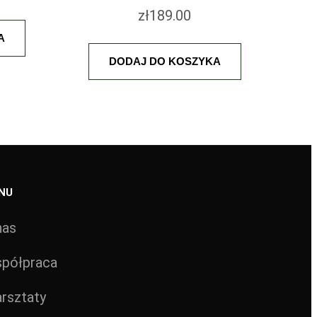
zł
189.00
A
DODAJ DO KOSZYKA
NU
nas
półpraca
rsztaty