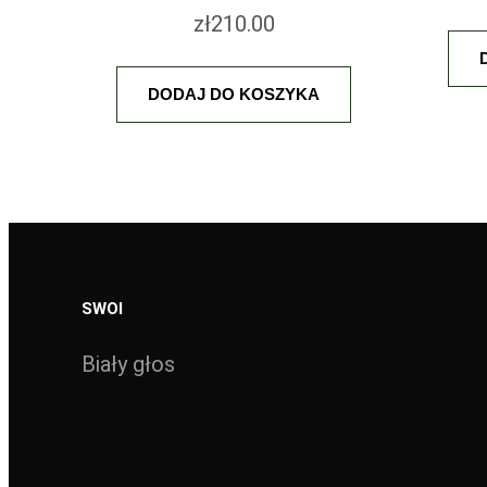
zł
210.00
DODAJ DO KOSZYKA
NAZWA
*
SWOI
E-MAIL
*
Biały głos
Zapamiętaj moje dane w tej przeglądarce podczas pisan