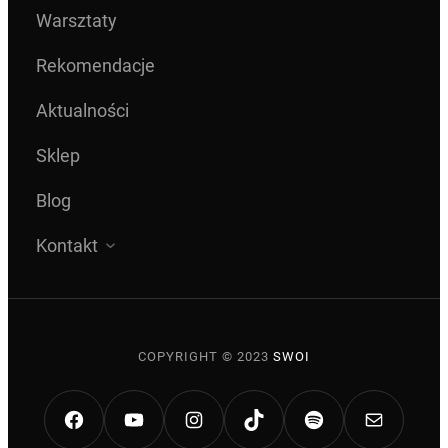
Warsztaty
Rekomendacje
Aktualności
Sklep
Blog
Kontakt
COPYRIGHT © 2023
SWOI
FACEBOOK
YOUTUBE
INSTAGRAM
HTTPS://WWW.TI
SPOTIFY
MAIL