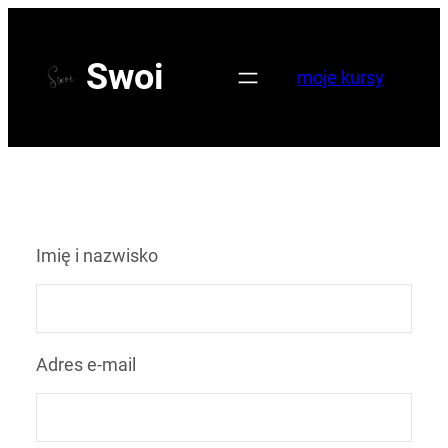
Przejdź
do
Swoi
moje kursy
treści
Imię i nazwisko
Adres e-mail