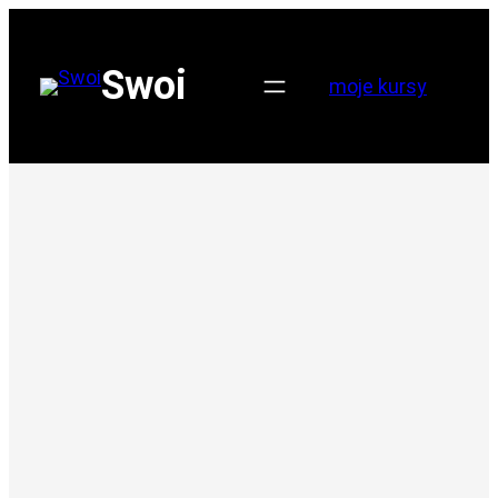
Przejdź
do
Swoi
moje kursy
treści